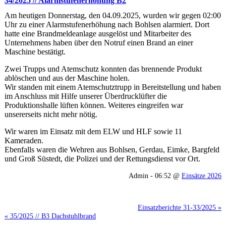
34/2025 // Alarmstufenerhöhung B2
Am heutigen Donnerstag, den 04.09.2025, wurden wir gegen 02:00
Uhr zu einer Alarmstufenerhöhung nach Bohlsen alarmiert. Dort
hatte eine Brandmeldeanlage ausgelöst und Mitarbeiter des
Unternehmens haben über den Notruf einen Brand an einer
Maschine bestätigt.
Zwei Trupps und Atemschutz konnten das brennende Produkt
ablöschen und aus der Maschine holen.
Wir standen mit einem Atemschutztrupp in Bereitstellung und haben
im Anschluss mit Hilfe unserer Überdrucklüfter die
Produktionshalle lüften können. Weiteres eingreifen war
unsererseits nicht mehr nötig.
Wir waren im Einsatz mit dem ELW und HLF sowie 11
Kameraden.
Ebenfalls waren die Wehren aus Bohlsen, Gerdau, Eimke, Bargfeld
und Groß Süstedt, die Polizei und der Rettungsdienst vor Ort.
Admin - 06:52 @
Einsätze 2026
Einsatzberichte 31-33/2025 »
« 35/2025 // B3 Dachstuhlbrand